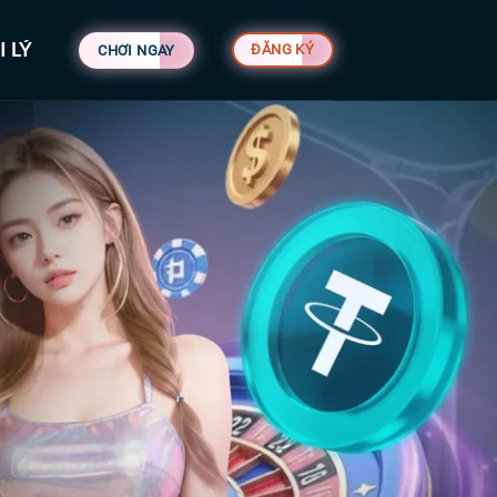
I LÝ
ĐĂNG KÝ
CHƠI NGAY