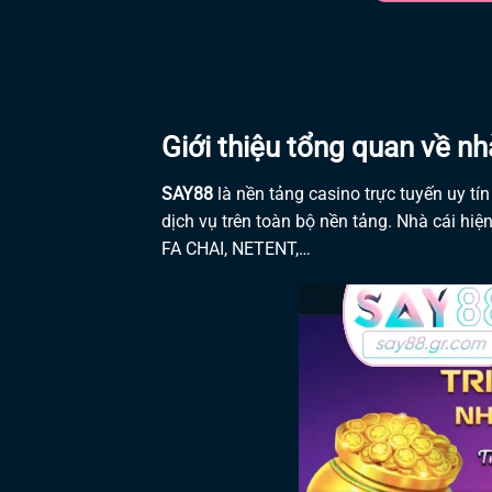
Giới thiệu tổng quan về n
SAY88
là nền tảng casino trực tuyến uy tí
dịch vụ trên toàn bộ nền tảng. Nhà cái h
FA CHAI, NETENT,…