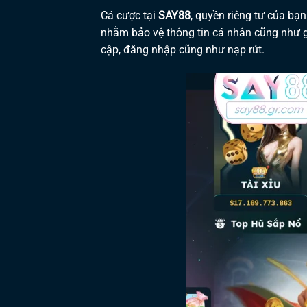
Cá cược tại
SAY88
, quyền riêng tư của bạ
nhằm bảo vệ thông tin cá nhân cũng như gi
cập, đăng nhập cũng như nạp rút.