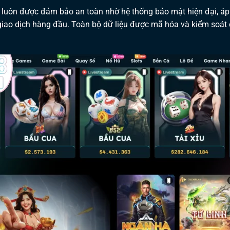
n luôn được đảm bảo an toàn nhờ hệ thống bảo mật hiện đại, áp 
ao dịch hàng đầu. Toàn bộ dữ liệu được mã hóa và kiểm soát ch