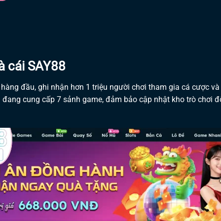
hà cái SAY88
n hàng đầu, ghi nhận hơn 1 triệu người chơi tham gia cá cược và
iện đang cung cấp 7 sảnh game, đảm bảo cập nhật kho trò chơi 