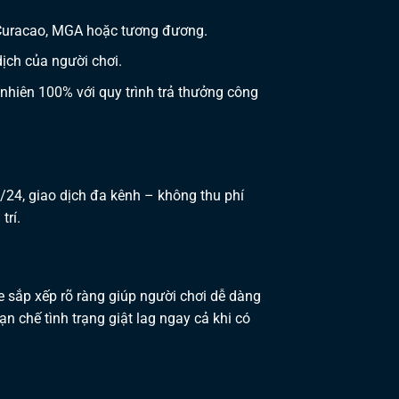
 Curacao, MGA hoặc tương đương.
ịch của người chơi.
hiên 100% với quy trình trả thưởng công
4/24, giao dịch đa kênh – không thu phí
trí.
e sắp xếp rõ ràng giúp người chơi dễ dàng
n chế tình trạng giật lag ngay cả khi có