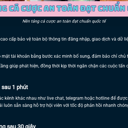
Nền tảng cá cược an toàn đạt chuẩn quốc tế
cao cấp bảo vệ toàn bộ thông tin đăng nhập, giao dịch và dữ li
o mật tài khoản bằng bước xác minh bổ sung, đảm bảo chỉ chủ t
 tầng giúp phát hiện, đồng thời kịp thời ngăn chặn các cuộc tấ
 sau 1 phút
các kênh khác nhau như live chat, telegram hoặc hotline để được
 luôn sẵn sàng hỗ trợ hội viên với tốc độ phản hồi nhanh chóng
ng sau 30 giây