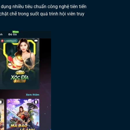
dụng nhiều tiêu chuẩn công nghệ tiên tiến
ặt chẽ trong suốt quá trình hội viên truy