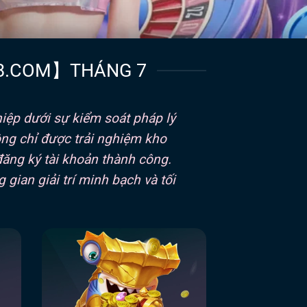
88.COM】THÁNG 7
iệp dưới sự kiểm soát pháp lý
ng chỉ được trải nghiệm kho
đăng ký tài khoản thành công.
 gian giải trí minh bạch và tối