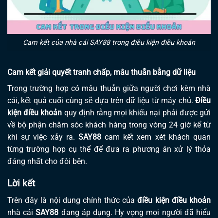
Cam kết của nhà cái SAY88 trong điều kiện điều khoản
Cam kết giải quyết tranh chấp, mâu thuẫn bằng dữ liệu
Trong trường hợp có mâu thuẫn giữa người chơi kèm nhà
cái, kết quả cuối cùng sẽ dựa trên dữ liệu từ máy chủ.
Điều
kiện điều khoản
quy định rằng mọi khiếu nại phải được gửi
về bộ phận chăm sóc khách hàng trong vòng 24 giờ kể từ
khi sự việc xảy ra.
SAY88
cam kết xem xét khách quan
từng trường hợp cụ thể để đưa ra phương án xử lý thỏa
đáng nhất cho đôi bên.
Lời kết
Trên đây là nội dung chính thức của
điều kiện điều khoản
nhà cái
SAY88
đang áp dụng. Hy vọng mọi người đã hiểu