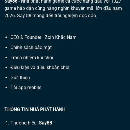
Say88
- Nhà phát hành game cá cược hàng đầu với 1027
game hấp dẫn cùng hàng nghìn khuyến mãi lớn đầu năm
2026. Say 88 mang đến trải nghiệm độc đáo
CEO & Founder : Zoin Khắc Nam
Chính sách bảo mật
Trách nhiệm khi chơi
Điều kiện và điều khoản chơi
Giới thiệu
Tải app mobile
THÔNG TIN NHÀ PHÁT HÀNH
Thương hiệu:
Say88