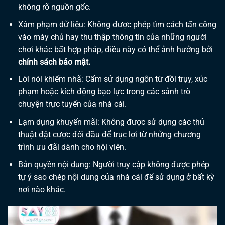
không rõ nguồn gốc.
Xâm phạm dữ liệu: Không được phép tìm cách tấn công
vào máy chủ hay thu thập thông tin của những người
chơi khác bất hợp pháp, điều này có thể ảnh hưởng bởi
chính sách bảo mật
.
Lời nói khiếm nhã: Cấm sử dụng ngôn từ đồi trụy, xúc
phạm hoặc kích động bạo lực trong các sảnh trò
chuyện trực tuyến của nhà cái.
Lạm dụng khuyến mãi: Không được sử dụng các thủ
thuật đặt cược đối đầu để trục lợi từ những chương
trình ưu đãi dành cho hội viên.
Bản quyền nội dung: Người truy cập không được phép
tự ý sao chép nội dung của nhà cái để sử dụng ở bất kỳ
nơi nào khác.