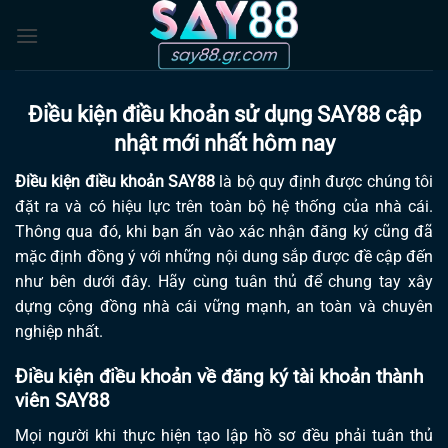
Skip
to
content
Điều kiện điều khoản sử dụng SAY88 cập
nhật mới nhất hôm nay
Điều kiện điều khoản
SAY88
là bộ quy định được chúng tôi
đặt ra và có hiệu lực trên toàn bộ hệ thống của nhà cái.
Thông qua đó, khi bạn ấn vào xác nhận đăng ký cũng đã
mặc định đồng ý với những nội dung sắp được đề cập đến
như bên dưới đây. Hãy cùng tuân thủ để chung tay xây
dựng cộng đồng nhà cái vững mạnh, an toàn và chuyên
nghiệp nhất.
Điều kiện điều khoản về đăng ký tài khoản thành
viên SAY88
Mọi người khi thực hiện tạo lập hồ sơ đều phải tuân thủ