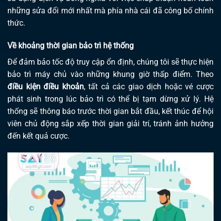
những sửa đổi mới nhất mà phía nhà cái đã công bố chính
thức.
Về khoảng thời gian bảo trì hệ thống
Để đảm bảo tốc độ truy cập ổn định, chúng tôi sẽ thực hiện
bảo trì máy chủ vào những khung giờ thấp điểm. Theo
điều kiện điều khoản
, tất cả các giao dịch hoặc vé cược
phát sinh trong lúc bảo trì có thể bị tạm dừng xử lý. Hệ
thống sẽ thông báo trước thời gian bắt đầu, kết thúc để hội
viên chủ động sắp xếp thời gian giải trí, tránh ảnh hưởng
đến kết quả cược.