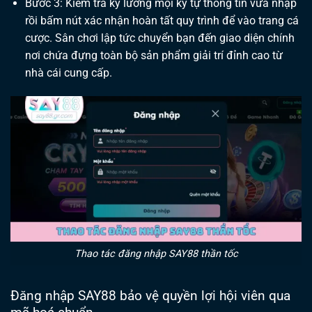
Bước 3: Kiểm tra kỹ lưỡng mọi ký tự thông tin vừa nhập
rồi bấm nút xác nhận hoàn tất quy trình để vào trang cá
cược. Sân chơi lập tức chuyển bạn đến giao diện chính
nơi chứa đựng toàn bộ sản phẩm giải trí đỉnh cao từ
nhà cái cung cấp.
Thao tác đăng nhập SAY88 thần tốc
Đăng nhập SAY88 bảo vệ quyền lợi hội viên qua