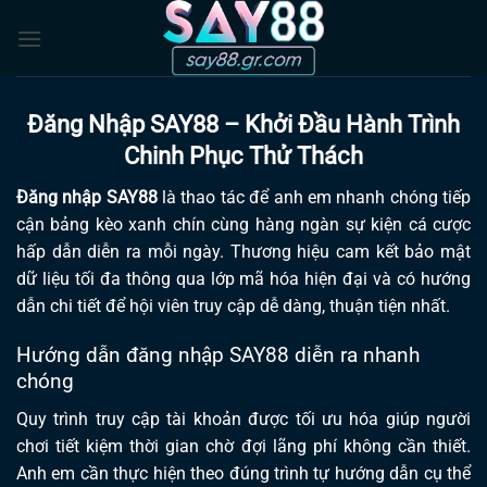
Skip
to
content
Đăng Nhập SAY88 – Khởi Đầu Hành Trình
Chinh Phục Thử Thách
Đăng nhập SAY88
là thao tác để anh em nhanh chóng tiếp
cận bảng kèo xanh chín cùng hàng ngàn sự kiện cá cược
hấp dẫn diễn ra mỗi ngày. Thương hiệu cam kết bảo mật
dữ liệu tối đa thông qua lớp mã hóa hiện đại và có hướng
dẫn chi tiết để hội viên truy cập dễ dàng, thuận tiện nhất.
Hướng dẫn đăng nhập SAY88 diễn ra nhanh
chóng
Quy trình truy cập tài khoản được tối ưu hóa giúp người
chơi tiết kiệm thời gian chờ đợi lãng phí không cần thiết.
Anh em cần thực hiện theo đúng trình tự hướng dẫn cụ thể