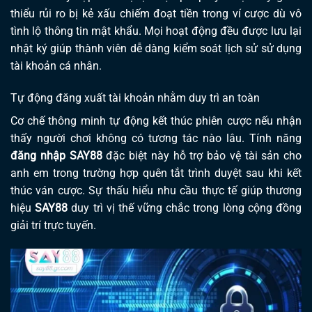
thiểu rủi ro bị kẻ xấu chiếm đoạt tiền trong ví cược dù vô
tình lộ thông tin mật khẩu. Mọi hoạt động đều được lưu lại
nhật ký giúp thành viên dễ dàng kiểm soát lịch sử sử dụng
tài khoản cá nhân.
Tự động đăng xuất tài khoản nhằm duy trì an toàn
Cơ chế thông minh tự động kết thúc phiên cược nếu nhận
thấy người chơi không có tương tác nào lâu. Tính năng
đăng nhập SAY88
đặc biệt này hỗ trợ bảo vệ tài sản cho
anh em trong trường hợp quên tắt trình duyệt sau khi kết
thúc ván cược. Sự thấu hiểu nhu cầu thực tế giúp thương
hiệu
SAY88
duy trì vị thế vững chắc trong lòng cộng đồng
giải trí trực tuyến.