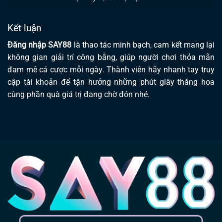
Kết luận
Đăng nhập SAY88
là thao tác minh bạch, cam kết mang lại
không gian giải trí công bằng, giúp người chơi thỏa mãn
đam mê cá cược mỗi ngày. Thành viên hãy nhanh tay truy
cập tài khoản để tận hưởng những phút giây thăng hoa
cùng phần quà giá trị đang chờ đón nhé.