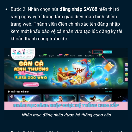
Bước 2: Nhấn chọn nút
đăng nhập SAY88
hiển thị rõ
ràng ngay vị trí trung tâm giao diện màn hình chính
trang web. Thành viên điền chính xác tên đăng nhập
kèm mật khẩu bảo vệ cá nhân vừa tạo lúc đăng ký tài
khoản thành công trước đó.
Nhấn mục đăng nhập được hệ thống cung cấp