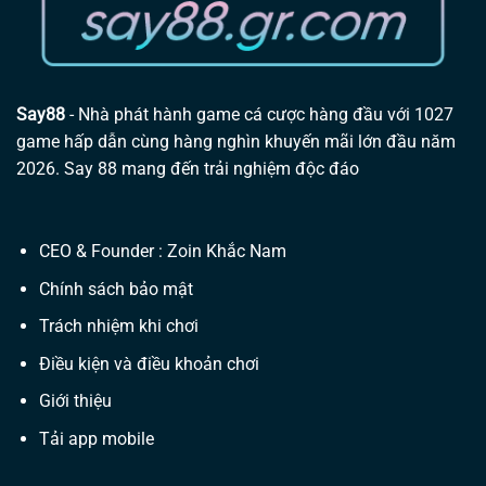
Say88
- Nhà phát hành game cá cược hàng đầu với 1027
game hấp dẫn cùng hàng nghìn khuyến mãi lớn đầu năm
2026. Say 88 mang đến trải nghiệm độc đáo
CEO & Founder : Zoin Khắc Nam
Chính sách bảo mật
Trách nhiệm khi chơi
Điều kiện và điều khoản chơi
Giới thiệu
Tải app mobile