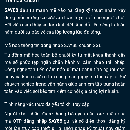
mã hoá chuẩn
SAY88
đầu tư mạnh mẽ vào hạ tầng kỹ thuật nhằm xây
dựng môi trường cá cược an toàn tuyệt đối cho người chơi.
Hội viên cảm thấy an tâm khi biết rằng dữ liệu riêng tư luôn
nằm dưới sự bảo vệ của lớp tường lửa đa tầng.
Mã hóa thông tin đăng nhập SAY88 chuẩn SSL
Tự động mã hóa toàn bộ chuỗi ký tự mật khẩu thành dãy
mã số phức tạp ngăn chặn hành vi xâm nhập trái phép.
Công nghệ tân tiến đảm bảo bí mật danh tính người chơi
ngay cả khi có sự cố tấn công mạng quy mô lớn xảy ra. Sự
chuyên nghiệp trong vận hành giúp anh em tập trung hoàn
toàn vào việc soi kèo tìm kiếm cơ hội gia tăng lợi nhuận.
Tính năng xác thực đa yếu tố khi truy cập
Người chơi nhận được thông báo yêu cầu xác nhận qua
mã OTP
đăng nhập SAY88
gửi về số điện thoại đăng ký
mỗi lần truy cập thiết bị lạ. Biện pháp kỹ thuật này giảm