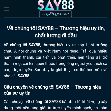
Skip
to
content
Về chúng tôi SAY88 – Thương hiệu uy tín,
chất lượng đi đầu
Về chúng tôi SAY88
, thương hiệu uy tín top 1 thị trường
châu Á nói chung và Việt Nam nói riêng. Trải qua nhiều
năm hình thành, cải tiến và phát triển, nền tảng đã trở
thành một cái tên quen thuộc trong lòng người yêu thích cá
cược trực tuyến. Sau đây là giới thiệu cụ thể hơn nữa về
nhà cái
SAY88
.
Câu chuyện về chúng tôi SAY88 – Thương hiệu
của sự uy tín
Câu chuyện
về chúng tôi SAY88
bắt đầu từ khát vọng xây
dựng một nền tảng giải trí trực tuyến minh bạch, an toàn