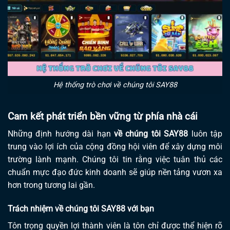
Hệ thống trò chơi về chúng tôi SAY88
Cam kết phát triển bền vững từ phía nhà cái
Những định hướng dài hạn
về chúng tôi SAY88
luôn tập
trung vào lợi ích của cộng đồng hội viên để xây dựng môi
trường lành mạnh. Chúng tôi tin rằng việc tuân thủ các
chuẩn mực đạo đức kinh doanh sẽ giúp nền tảng vươn xa
hơn trong tương lai gần.
Trách nhiệm về chúng tôi SAY88 với bạn
Tôn trọng quyền lợi thành viên là tôn chỉ được thể hiện rõ