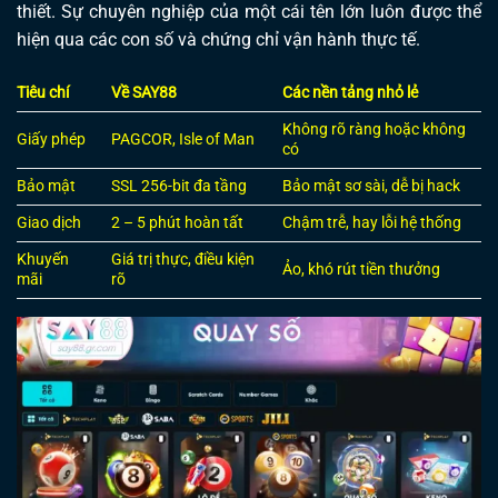
thiết. Sự chuyên nghiệp của một cái tên lớn luôn được thể
hiện qua các con số và chứng chỉ vận hành thực tế.
Tiêu chí
Về SAY88
Các nền tảng nhỏ lẻ
Không rõ ràng hoặc không
Giấy phép
PAGCOR, Isle of Man
có
Bảo mật
SSL 256-bit đa tầng
Bảo mật sơ sài, dễ bị hack
Giao dịch
2 – 5 phút hoàn tất
Chậm trễ, hay lỗi hệ thống
Khuyến
Giá trị thực, điều kiện
Ảo, khó rút tiền thưởng
mãi
rõ