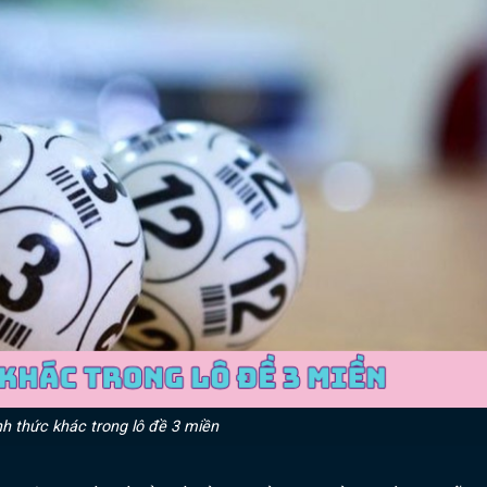
nh thức khác trong lô đề 3 miền