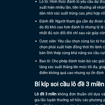
Lô tô: Hình thức đánh lô yêu cầu dự đo
xuất hiện nhiều lần, tiền thưởng sẽ nh
dân nhờ xác suất trúng cao, phù hợp vốn
Đánh đề: Người tham gia cần dự đoán ch
dù độ khó cao hơn đánh lô nhưng tỷ lệ 
nhất đủ sức đổi đời chỉ sau vài giây c
Cược xiên: Yêu cầu chọn cùng lúc từ ha
chọn phải xuất hiện đồng thời thì lệnh 
bản lĩnh thép cùng khả năng soi cầu cự
Bao lô: Cho phép đánh toàn bộ các giả
tăng xác suất thắng lên mức tối đa, gi
điểm không quá cao nhưng sự ổn định lu
Bí kíp soi cầu lô đề 3 miề
Lô đề 3 miền
không đơn thuần chỉ dựa v
gia lão luyện thường sở hữu các phương p