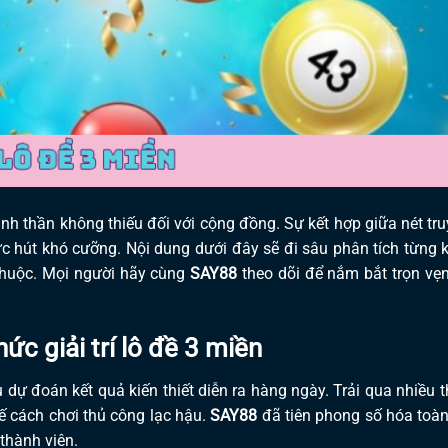
inh thần không thiếu đối với cộng đồng. Sự kết hợp giữa nét tr
c hút khó cưỡng. Nội dung dưới đây sẽ đi sâu phân tích từng 
 thuộc. Mọi người hãy cùng
SAY88
theo dõi để nắm bắt trọn vẹ
ức giải trí lô đề 3 miền
dự đoán kết quả kiến thiết diễn ra hàng ngày. Trải qua nhiều 
hế cách chơi thủ công lạc hậu.
SAY88
đã tiên phong số hóa toà
thành viên.