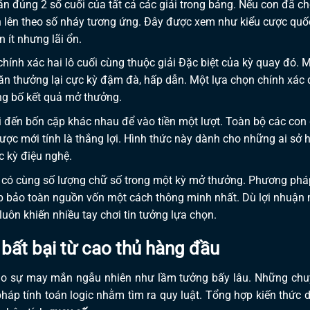
án đúng 2 số cuối của tất cả các giải trong bảng. Nếu con đã c
ân lên theo số nháy tương ứng. Đây được xem như kiểu cược quố
 ít nhưng lãi ổn.
ính xác hai lô cuối cùng thuộc giải Đặc biệt của kỳ quay đó. 
ăn thưởng lại cực kỳ đậm đà, hấp dẫn. Một lựa chọn chính xác 
ông bố kết quả mở thưởng.
i đến bốn cặp khác nhau để vào tiền một lượt. Toàn bộ các con
cược mới tính là thắng lợi. Hình thức này dành cho những ai sở 
c kỳ điệu nghệ.
i có cùng số lượng chữ số trong một kỳ mở thưởng. Phương phá
úp bảo toàn nguồn vốn một cách thông minh nhất. Dù lợi nhuận
ôn khiến nhiều tay chơi tin tưởng lựa chọn.
n bất bại từ cao thủ hàng đầu
ào sự may mắn ngẫu nhiên như lầm tưởng bấy lâu. Những chu
háp tính toán logic nhằm tìm ra quy luật. Tổng hợp kiến thức 