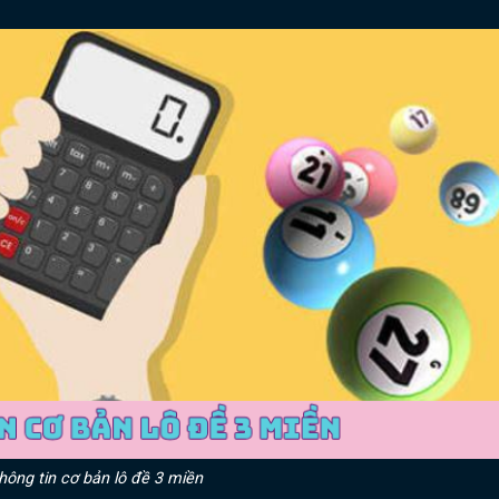
hông tin cơ bản lô đề 3 miền