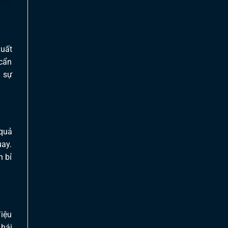
xuất
 cẩn
i sự
 quả
uay.
n bỉ
điệu
 hái