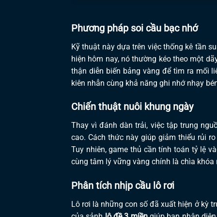
Phương pháp soi cầu bạc nhớ
Kỹ thuật này dựa trên việc thống kê tần su
hiện hôm nay, nó thường kéo theo một dãy
thận diễn biến bảng vàng để tìm ra mối l
kiên nhẫn cùng khả năng ghi nhớ nhạy bén
Chiến thuật nuôi khung ngày
Thay vì đánh dàn trải, việc tập trung ng
cao. Cách thức này giúp giảm thiểu rủi r
Tuy nhiên, game thủ cần tính toán tỷ lệ v
cùng tâm lý vững vàng chính là chìa khó
Phân tích nhịp cầu lô rơi
Lô rơi là những con số đã xuất hiện ở kỳ tr
của sảnh
lô đề 3 miền
giúp bạn nhận diện 