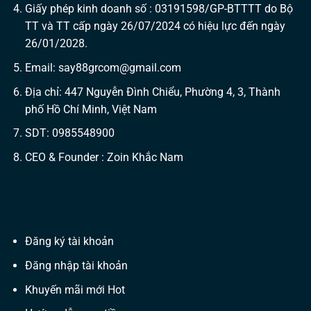
Giấy phép kinh doanh số : 03191598/GP-BTTTT do Bộ
TT và TT cấp ngày 26/07/2024 có hiệu lực đến ngày
26/01/2028.
Email:
say88grcom@gmail.com
Địa chỉ: 447 Nguyễn Đình Chiểu, Phường 4, 3, Thành
phố Hồ Chí Minh, Việt Nam
SDT: 0985548900
CEO & Founder : Zoin Khắc Nam
Đăng ký tài khoản
Đăng nhập tài khoản
Khuyến mãi mới Hot