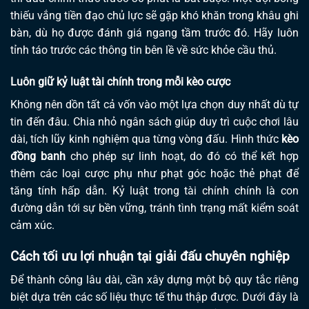
thiếu vắng tiền đạo chủ lực sẽ gặp khó khăn trong khâu ghi
bàn, dù họ được đánh giá ngang tầm trước đó. Hãy luôn
tỉnh táo trước các thông tin bên lề về sức khỏe cầu thủ.
Luôn giữ kỷ luật tài chính trong mỗi kèo cược
Không nên dồn tất cả vốn vào một lựa chọn duy nhất dù tự
tin đến đâu. Chia nhỏ ngân sách giúp duy trì cuộc chơi lâu
dài, tích lũy kinh nghiệm qua từng vòng đấu. Hình thức
kèo
đồng banh
cho phép sự linh hoạt, do đó có thể kết hợp
thêm các loại cược phụ như phạt góc hoặc thẻ phạt để
tăng tính hấp dẫn. Kỷ luật trong tài chính chính là con
đường dẫn tới sự bền vững, tránh tình trạng mất kiểm soát
cảm xúc.
Cách tối ưu lợi nhuận tại giải đấu chuyên nghiệp
Để thành công lâu dài, cần xây dựng một bộ quy tắc riêng
biệt dựa trên các số liệu thực tế thu thập được. Dưới đây là