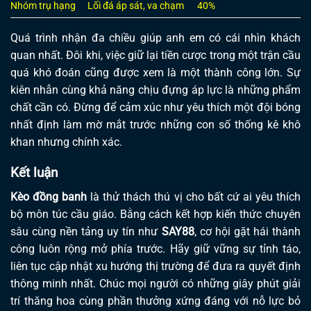
Nhóm trụ hạng
Lối đá áp sát, va chạm
40%
Quá trình nhận đa chiều giúp anh em có cái nhìn khách
quan nhất. Đôi khi, việc giữ lại tiền cược trong một trận cầu
quá khó đoán cũng được xem là một thành công lớn. Sự
kiên nhẫn cùng khả năng chịu đựng áp lực là những phẩm
chất cần có. Đừng để cảm xúc như yêu thích một đội bóng
nhất định làm mờ mắt trước những con số thống kê khô
khan nhưng chính xác.
Kết luận
Kèo đồng banh
là thử thách thú vị cho bất cứ ai yêu thích
bộ môn túc cầu giáo. Bằng cách kết hợp kiến thức chuyên
sâu cùng nền tảng uy tín như
SAY88
, cơ hội gặt hái thành
công luôn rộng mở phía trước. Hãy giữ vững sự tỉnh táo,
liên tục cập nhật xu hướng thị trường để đưa ra quyết định
thông minh nhất. Chúc mọi người có những giây phút giải
trí thăng hoa cùng phần thưởng xứng đáng với nỗ lực bỏ