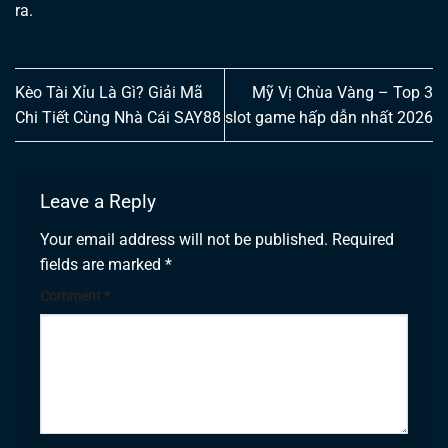
ra.
Kèo Tài Xỉu Là Gì? Giải Mã
Mỹ Vị Chùa Vàng – Top 3
Chi Tiết Cùng Nhà Cái SAY88
slot game hấp dẫn nhất 2026
Leave a Reply
Your email address will not be published.
Required
fields are marked
*
Comment
*