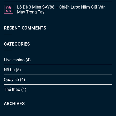
Đẳng
–
No
Cấp,
Sảnh
Comments
Lô Đề 3 Miền SAY88 – Chiến Lược Nắm Giữ Vận
06
Chiến
Cược
on
Thắng
Xổ
Lô
Mar
May Trong Tay
Lớn
Số
Đề
Tự
Siêu
No
Chọn
Tốc
Comments
Hấp
SAY88
on
RECENT COMMENTS
Dẫn
–
Lô
Nhất
Bật
Đề
SAY88
Mí
3
Cơ
Miền
Hội
SAY88
CATEGORIES
Làm
–
Giàu
Chiến
Chớp
Lược
Nhoáng
Nắm
Giữ
Live casino
(4)
Vận
May
Trong
Nổ hũ
(5)
Tay
Quay số
(4)
Thể thao
(4)
ARCHIVES