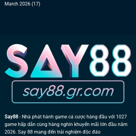
March 2026
(17)
Say88
- Nhà phát hành game cá cược hàng đầu với 1027
game hấp dẫn cùng hàng nghìn khuyến mãi lớn đầu năm
2026. Say 88 mang đến trải nghiệm độc đáo