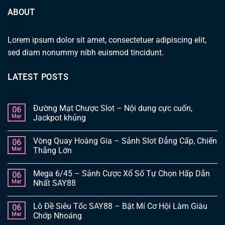
ABOUT
Lorem ipsum dolor sit amet, consectetuer adipiscing elit,
sed diam nonummy nibh euismod tincidunt.
LATEST POSTS
Đường Mạt Chược Slot – Nội dung cực cuốn,
06
Mar
Jackpot khủng
No
Comments
Vòng Quay Hoàng Gia – Sảnh Slot Đẳng Cấp, Chiến
06
on
Đường
Mar
Thắng Lớn
Mạt
Chược
No
Slot
Comments
Mega 6/45 – Sảnh Cược Xổ Số Tự Chọn Hấp Dẫn
06
–
on
Nội
Vòng
Mar
Nhất SAY88
dung
Quay
cực
Hoàng
No
cuốn,
Gia
Comments
Lô Đề Siêu Tốc SAY88 – Bật Mí Cơ Hội Làm Giàu
06
Jackpot
–
on
khủng
Sảnh
Mega
Mar
Chớp Nhoáng
Slot
6/45