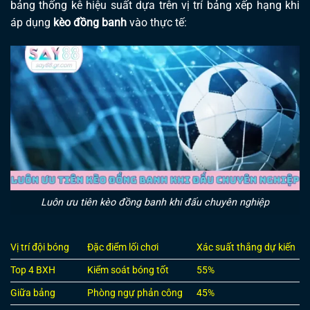
bảng thống kê hiệu suất dựa trên vị trí bảng xếp hạng khi
áp dụng
kèo đồng banh
vào thực tế:
Luôn ưu tiên kèo đồng banh khi đấu chuyên nghiệp
Vị trí đội bóng
Đặc điểm lối chơi
Xác suất thắng dự kiến
Top 4 BXH
Kiểm soát bóng tốt
55%
Giữa bảng
Phòng ngự phản công
45%